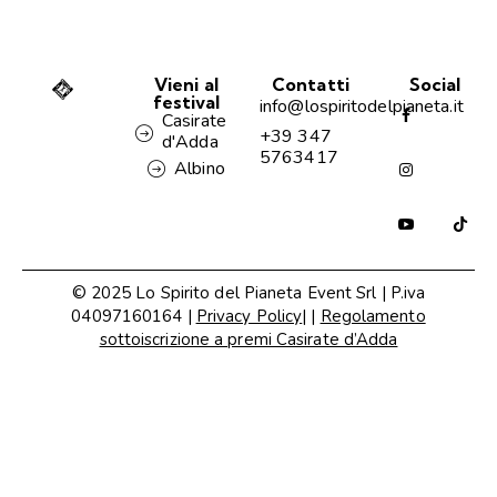
Vieni al
Contatti
Social
festival
info@lospiritodelpianeta.it
Casirate
+39 347
d'Adda
5763417
Albino
© 2025 Lo Spirito del Pianeta Event Srl | P.iva
04097160164 |
Privacy Policy
| |
Regolamento
sottoiscrizione a premi Casirate d’Adda