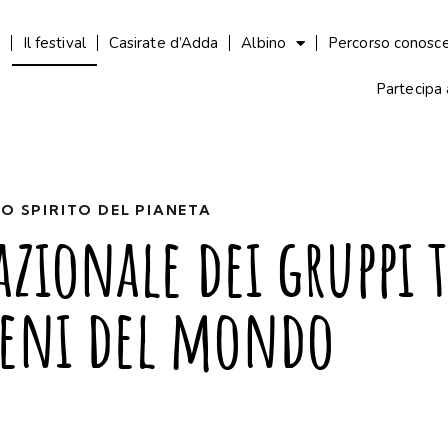
Il festival
Casirate d’Adda
Albino
Percorso conosc
Partecipa a
LO SPIRITO DEL PIANETA
azionale dei gruppi t
eni del mondo